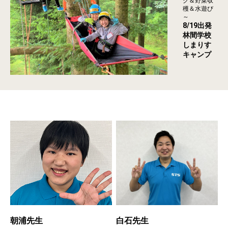
グ＆野菜収
穫＆水遊び
～
8/19出発
林間学校
しまりす
キャンプ
朝浦先生
白石先生