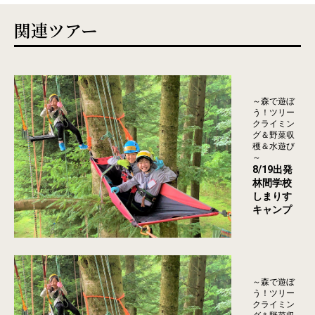
関連ツアー
～森で遊ぼ
う！ツリー
クライミン
グ＆野菜収
穫＆水遊び
～
8/19出発
林間学校
しまりす
キャンプ
～森で遊ぼ
う！ツリー
クライミン