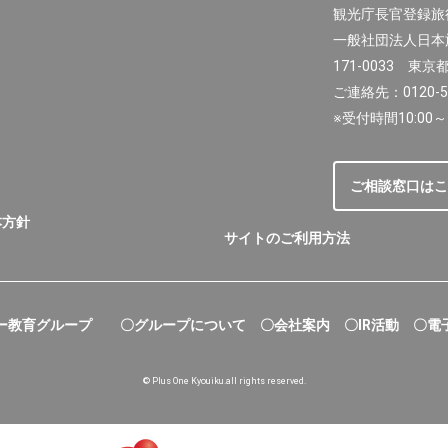
観光庁長官登録旅行
一般社団法人日本
171-0033 東京
ご連絡先：0120-50
※受付時間10:00～
ご相談窓口はこ
本方針
サイトのご利用方法
ー教育グループ
〇グループについて
〇会社案内
〇IR活動
〇電
© Plus One Kyouiku.all rights reserved.