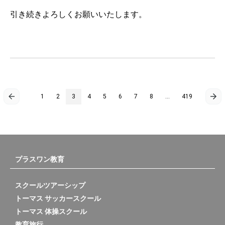
引き続きよろしくお願いいたします。
投
1
2
3
4
5
6
7
8
…
419
稿
の
プラスワン教育
ペ
ー
スクールツアーシップ
トーマス サッカースクール
ジ
トーマス 体操スクール
教育旅行